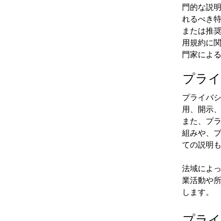
門的な説
れるべき
または推
用規約に
門家によ
プライ
プライバ
用、開示
また、プ
組みや、
ての説明
法域によ
業活動や
します。
プライ