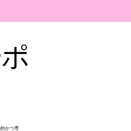
ーポ
般的かつ専