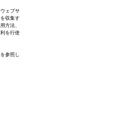
：ウェブサ
報を収集す
運用方法、
権利を行使
」を参照し