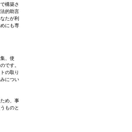
間で構築さ
が法的助言
あなたが利
ためにも専
収集、使
ものです。
イトの取り
組みについ
るため、事
負うものと