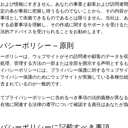
明および情報にすぎません。あなたの事業と顧客および訪問者
特定の条が事前に把握し得うるものでないことから、その内容
奨事項として依拠できるものであるとは限りません。当社は、
関する必要事項を理解し、その作成に関するサポートを受ける
る法的アドバイスを受けられることをお勧めします。
バシーポリシー – 原則
シーポリシーは、ウェブサイトがその訪問者や顧客のデータを
、処理、管理する方法の一部または全部を開示する声明とする
ライバシーポリシーには、プライバシー保護に対するウェブサ
プライバシー保護のためにウェブサイトが実施している各種仕
も含まれているのが一般的です。
ってプライバシーポリシーに含めるべき事項の法的義務が異な
所在地に関連する法律の遵守について確認する責任はあなたが
バシーポリシーに記載すべき事項